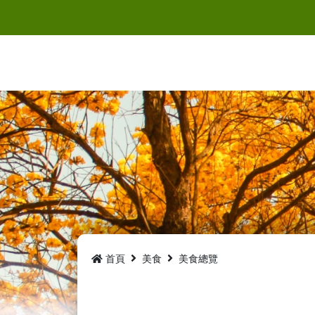
跳
到
主
要
內
容
首頁
美食
美食總覽