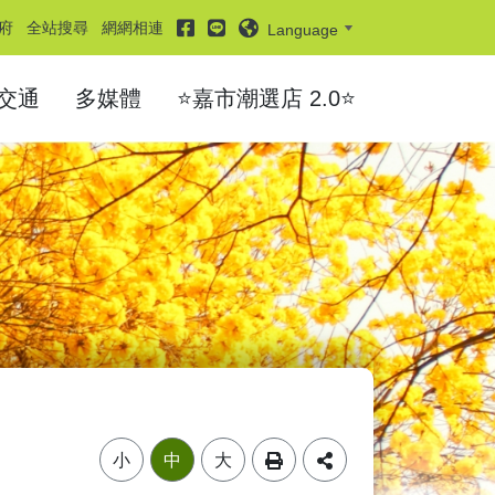
facebook
line
府
全站搜尋
網網相連
Language
交通
多媒體
⭐嘉市潮選店 2.0⭐
小
中
大