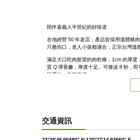
陪伴嘉義人半世紀的好味道
在地經營 50 年老店；產品皆採用溫體豬肉
只脆你口，老人小孩都適合，正宗台灣溫
滿足大口吃肉慾望的肉乾條，1cm 的厚
質 Q 彈香嫩，厚度十足。可微波 8 秒
秒賣出一包的佳績。
推薦伴手禮 : 肉乾禮盒
官方網站
FACEBOOK粉絲頁
交通資訊
23°28'45.90480" N 120°27'14.92560" E