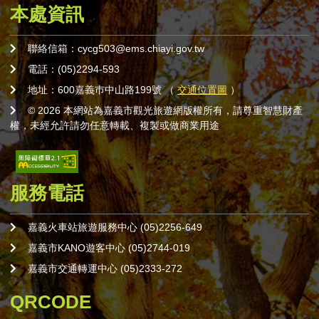
本處資訊
聯絡信箱：cycg503@ems.chiayi.gov.tw
電話：(05)2294-593
地址：600嘉義巿中山路199號 （
交通位置圖
）
© 2026 本網站為嘉義市觀光旅遊網版權所有，請尊重智慧財產
權，未經允許請勿任意轉載、複製或做商業用途
服務電話
嘉義火車站旅遊服務中心 (05)2256-649
嘉義市KANO遊客中心 (05)2744-019
嘉義市交通轉運中心 (05)2333-272
QRCODE