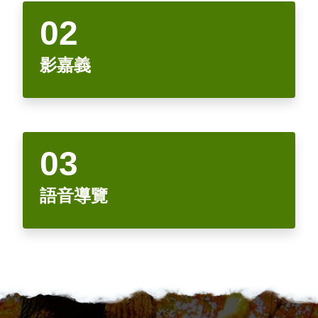
🚲來嘉BIKE訪🚲
金搖獎
嘉義市合法民宿下載
阿里山林鐵主題列車
影嘉義
單車穿梭夢幻金黃街道，低碳慢旅步步有嘉景
公車資訊
語言版本
轉知訊息
其他公告
語音導覽
在茶與木共譜的綠色嘉鄉，尋得一處舒心的療癒美地
BRT
影嘉義
中文版
來嘉．住一晚 專題介紹抵嘉
作客城郊探訪自然生態，與奧妙的野生動植物談心
公共自行車
網站導覽
简中版
在繽紛光影與藝術建築交織下，邂逅美麗的諸羅夜空
民宿抵嘉
計程車
嘉義市政府
English
沐浴在紫色的溫柔花海，為日常添加一點浪漫甜味
日本語
穿越舊城時光 嚐遍嘉義市食光
語音導覽
한국어
木都的香氣，畫都的色彩 用永續步伐收藏嘉義市的
雙重風華