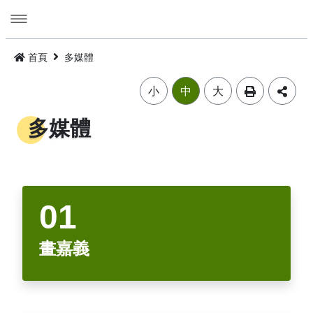
跳
到
主
要
活動
內
首頁
多媒體
容
旅遊
活動消息
小
中
大
美食
公告訊息
精選景點
多媒體
遊程
嘉義市觀光年曆
景點總覽
嘉義雞肉飯
住宿
主題摺頁
嘉市好店
建議遊程
火雞肉飯的起源
交通
景點地圖
食安樂齡友善店家
I．CHIAYI．U！綠色遊程體驗
住宿資訊
火雞肉飯小百科
畫嘉義
多媒體
嘉義市借問站總覽地圖
烘培金麥方獎
套裝遊程
臺灣旅宿網
如何來嘉義市
廟宇朝聖感受愛與能量，好運齊聚來嘉有保庇
⭐嘉市潮選店 2.0⭐
旅遊公告
金質獎
公車遊程
嘉義市合法旅館下載
市區公共運輸服務
畫嘉義
細品檜木與白酒故鄉，古今串聯的嘉香好味道