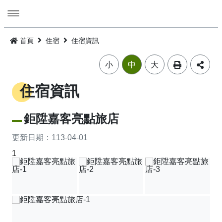
跳
到
主
要
活動
內
首頁
住宿
住宿資訊
容
旅遊
活動消息
小
中
大
美食
公告訊息
精選景點
住宿資訊
遊程
嘉義市觀光年曆
景點總覽
嘉義雞肉飯
鉅陞嘉客亮點旅店
住宿
主題摺頁
嘉市好店
建議遊程
火雞肉飯的起源
更新日期：
113-04-01
1
交通
景點地圖
食安樂齡友善店家
I．CHIAYI．U！綠色遊程體驗
住宿資訊
火雞肉飯小百科
多媒體
嘉義市借問站總覽地圖
烘培金麥方獎
套裝遊程
臺灣旅宿網
如何來嘉義市
廟宇朝聖感受愛與能量，好運齊聚來嘉有保庇
⭐嘉市潮選店 2.0⭐
旅遊公告
金質獎
公車遊程
嘉義市合法旅館下載
市區公共運輸服務
畫嘉義
細品檜木與白酒故鄉，古今串聯的嘉香好味道