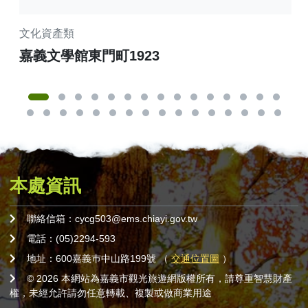
文化資產類
商
嘉義文學館東門町1923
嘉
本處資訊
聯絡信箱：cycg503@ems.chiayi.gov.tw
電話：(05)2294-593
地址：600嘉義巿中山路199號 （
交通位置圖
）
© 2026 本網站為嘉義市觀光旅遊網版權所有，請尊重智慧財產
權，未經允許請勿任意轉載、複製或做商業用途