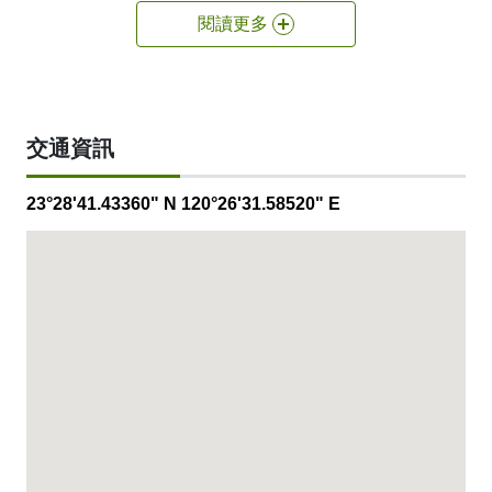
整棟8層樓建築以不同的探索主題佈展，讓遊客透過
閱讀更多
互動藝術 更了解當地並與旅行的體驗做串連。亮點
旅店也致力於推廣藝 術生活化，每個房間都是一場
精彩的展覽，你會發現每個角落 處處是驚喜，而且
可以輕鬆將這驚喜買回家收藏。來到亮點， 旅店不
交通資訊
只是住宿，更是一種探索體驗城市的樂趣。
官方網站
23°28'41.43360" N 120°26'31.58520" E