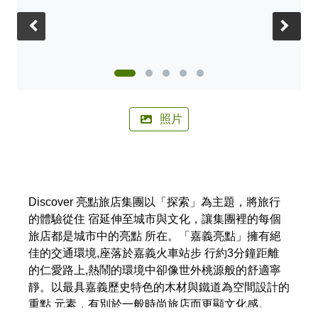
🚲來嘉BIKE訪🚲
金搖獎
嘉義市合法民宿下載
阿里山林鐵主題列車
影嘉義
單車穿梭夢幻金黃街道，低碳慢旅步步有嘉景
公車資訊
‹
›
語言版本
轉知訊息
其他公告
語音導覽
在茶與木共譜的綠色嘉鄉，尋得一處舒心的療癒美地
BRT
中文版
來嘉．住一晚 專題介紹抵嘉
作客城郊探訪自然生態，與奧妙的野生動植物談心
公共自行車
網站導覽
简中版
在繽紛光影與藝術建築交織下，邂逅美麗的諸羅夜空
民宿抵嘉
計程車
照片
嘉義市政府
English
沐浴在紫色的溫柔花海，為日常添加一點浪漫甜味
日本語
穿越舊城時光 嚐遍嘉義市食光
Discover 亮點旅店集團以「探索」為主題，將旅行
한국어
木都的香氣，畫都的色彩 用永續步伐收藏嘉義市的
的體驗從住 宿延伸至城市與文化，讓集團裡的每個
雙重風華
旅店都是城市中的亮點 所在。「嘉義亮點」擁有絕
佳的交通環境,座落於嘉義火車站步 行約3分鐘距離
的仁愛路上,熱鬧的環境中卻像世外桃源般的舒適寧
靜。以最具嘉義歷史特色的木材與鐵道為空間設計的
重點 元素，有別於一般時尚旅店而更顯文化感。