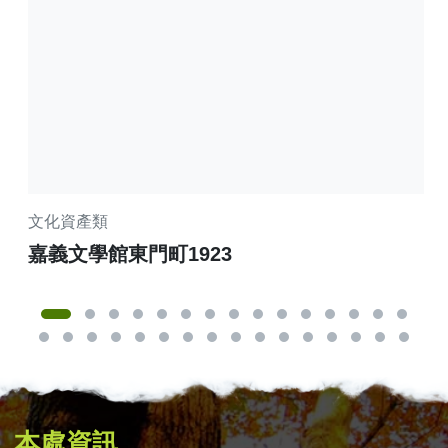
文化資產類
商
嘉義文學館東門町1923
嘉
本處資訊