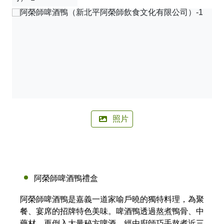
🚲來嘉BIKE訪🚲
金搖獎
嘉義市合法民宿下載
阿里山林鐵主題列車
影嘉義
單車穿梭夢幻金黃街道，低碳慢旅步步有嘉景
公車資訊
語言版本
轉知訊息
其他公告
語音導覽
在茶與木共譜的綠色嘉鄉，尋得一處舒心的療癒美地
BRT
中文版
來嘉．住一晚 專題介紹抵嘉
作客城郊探訪自然生態，與奧妙的野生動植物談心
公共自行車
網站導覽
简中版
在繽紛光影與藝術建築交織下，邂逅美麗的諸羅夜空
民宿抵嘉
計程車
嘉義市政府
English
沐浴在紫色的溫柔花海，為日常添加一點浪漫甜味
照片
日本語
穿越舊城時光 嚐遍嘉義市食光
한국어
木都的香氣，畫都的色彩 用永續步伐收藏嘉義市的
雙重風華
阿榮師啤酒鴨禮盒
阿榮師啤酒鴨是嘉義一道家喻戶曉的獨特料理，為聚
餐、宴席的招牌特色美味。啤酒鴨透過熬煮鴨骨、中
藥材，再倒入大量秘方啤酒，經由廚師巧手熬煮近三