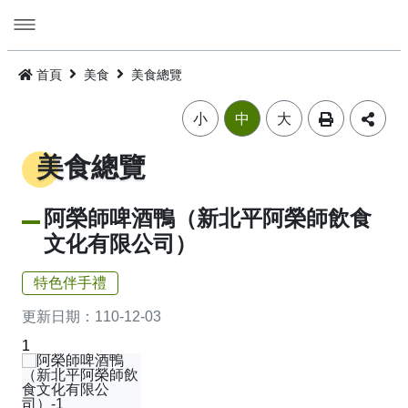
跳
到
主
要
活動
內
首頁
美食
美食總覽
容
旅遊
活動消息
小
中
大
美食
公告訊息
精選景點
美食總覽
遊程
嘉義市觀光年曆
景點總覽
嘉義雞肉飯
阿榮師啤酒鴨（新北平阿榮師飲食
文化有限公司）
住宿
主題摺頁
嘉市好店
建議遊程
火雞肉飯的起源
特色伴手禮
交通
景點地圖
食安樂齡友善店家
I．CHIAYI．U！綠色遊程體驗
住宿資訊
火雞肉飯小百科
更新日期：
110-12-03
多媒體
嘉義市借問站總覽地圖
烘培金麥方獎
套裝遊程
臺灣旅宿網
如何來嘉義市
廟宇朝聖感受愛與能量，好運齊聚來嘉有保庇
1
⭐嘉市潮選店 2.0⭐
旅遊公告
金質獎
公車遊程
嘉義市合法旅館下載
市區公共運輸服務
畫嘉義
細品檜木與白酒故鄉，古今串聯的嘉香好味道