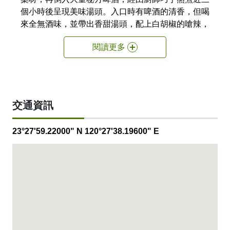
個小時後呈現美味湯頭。入口時有啤酒的清香，但喝
來全無酒味，並帶出香甜湯頭，配上白胡椒的嗆辣，
口味層次多元、細膩，每一口都顛覆老饕對於湯頭的
閱讀更多
想像。阿榮師為了讓外縣市的朋友也能輕鬆吃到阿榮
師啤酒鴨，開發冷凍包裝，並製作情意滿滿的禮盒包
裝，不僅送禮大方，也能讓親朋好友享用到屬於嘉義
人的一道好料理。
交通資訊
產品售價 NT950（產品圖僅供參考，價格及產
品以實物為準）
23°27'59.22000" N 120°27'38.19600" E