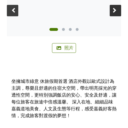
🚲來嘉BIKE訪🚲
金搖獎
嘉義市合法民宿下載
阿里山林鐵主題列車
影嘉義
單車穿梭夢幻金黃街道，低碳慢旅步步有嘉景
公車資訊
‹
›
語言版本
轉知訊息
其他公告
語音導覽
在茶與木共譜的綠色嘉鄉，尋得一處舒心的療癒美地
BRT
中文版
來嘉．住一晚 專題介紹抵嘉
作客城郊探訪自然生態，與奧妙的野生動植物談心
公共自行車
網站導覽
简中版
在繽紛光影與藝術建築交織下，邂逅美麗的諸羅夜空
民宿抵嘉
計程車
照片
嘉義市政府
English
沐浴在紫色的溫柔花海，為日常添加一點浪漫甜味
日本語
穿越舊城時光 嚐遍嘉義市食光
坐擁城市綠意 休旅假期首選 酒店外觀以歐式設計為
한국어
木都的香氣，畫都的色彩 用永續步伐收藏嘉義市的
主調，尊榮且舒適的住宿大空間，帶出明亮採光的穿
雙重風華
透性空間，更特別強調飯店的安心、安全及舒適，讓
每位旅客在旅途中倍感溫馨。 深入在地、細細品味
嘉義道地美食、人文及生態等行程，感受嘉義好客熱
情，完成旅客對渡假的夢想！
官方網站