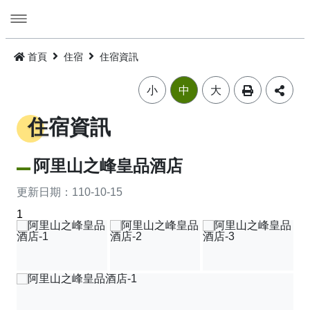
跳
到
主
要
活動
內
首頁
住宿
住宿資訊
容
旅遊
活動消息
小
中
大
美食
公告訊息
精選景點
住宿資訊
遊程
嘉義市觀光年曆
景點總覽
嘉義雞肉飯
阿里山之峰皇品酒店
住宿
主題摺頁
嘉市好店
建議遊程
火雞肉飯的起源
更新日期：
110-10-15
1
交通
景點地圖
食安樂齡友善店家
I．CHIAYI．U！綠色遊程體驗
住宿資訊
火雞肉飯小百科
多媒體
嘉義市借問站總覽地圖
烘培金麥方獎
套裝遊程
臺灣旅宿網
如何來嘉義市
廟宇朝聖感受愛與能量，好運齊聚來嘉有保庇
⭐嘉市潮選店 2.0⭐
旅遊公告
金質獎
公車遊程
嘉義市合法旅館下載
市區公共運輸服務
畫嘉義
細品檜木與白酒故鄉，古今串聯的嘉香好味道