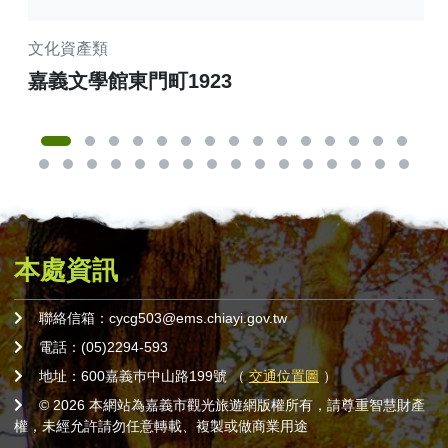
文化資產類
商
嘉義文學館東門町1923
嘉
本處資訊
聯絡信箱：cycg503@ems.chiayi.gov.tw
電話：(05)2294-593
地址：600嘉義巿中山路199號 （
交通位置圖
）
© 2026 本網站為嘉義市觀光旅遊網版權所有，請尊重智慧財產
權，未經允許請勿任意轉載、複製或做商業用途