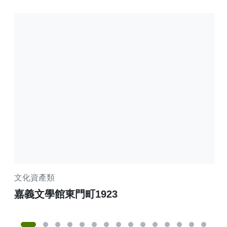
文化資產類
商
嘉義文學館東門町1923
嘉