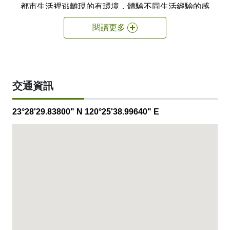
都市生活裡逃離現的有環境，體驗不同生活經驗的感
受，從而獲得一絲的喘息的空間，不論在服務或者環
閱讀更多
境上都營造一種家的感覺期望顧客們能感受到旅途的
溫暖。
我們擁有106間的客房及各式的房型可供顧客選擇，
以及可容納6台遊覽車的大型停車場，飯店周遭環境
交通資訊
清幽停車方便，無疑是團體及家庭出遊及觀光客旅遊
住宿的最佳選擇。
23°28'29.83800" N 120°25'38.99640" E
在夏禾國際行舘，您就是我們最在乎的貴賓，我們將
提供盡善盡美的服務，讓您在這裡處處都能看到溫馨
的微笑，您的滿意就是我們的最終目標。
最後，希望您把在這裡獲得的愉快舒適的美好經歷告
訴更多親朋好友，我們將殷切期盼您的再次光臨，謝
謝！
官方網站