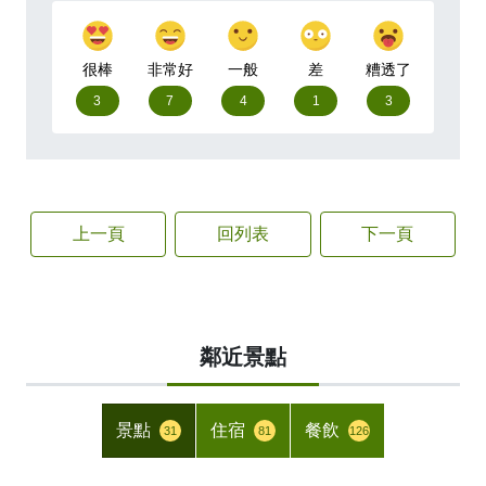
很棒
非常好
一般
差
糟透了
3
7
4
1
3
上一頁
回列表
下一頁
鄰近景點
景點
住宿
餐飲
31
81
126