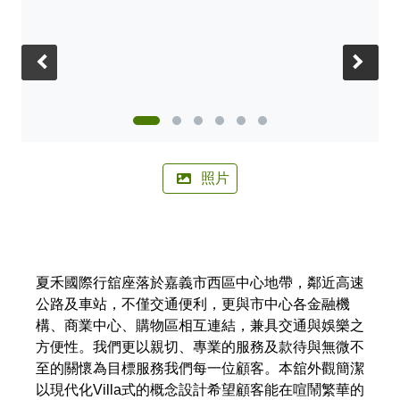
🚲來嘉BIKE訪🚲
金搖獎
嘉義市合法民宿下載
阿里山林鐵主題列車
影嘉義
單車穿梭夢幻金黃街道，低碳慢旅步步有嘉景
公車資訊
語言版本
轉知訊息
其他公告
語音導覽
在茶與木共譜的綠色嘉鄉，尋得一處舒心的療癒美地
BRT
‹
›
中文版
來嘉．住一晚 專題介紹抵嘉
作客城郊探訪自然生態，與奧妙的野生動植物談心
公共自行車
網站導覽
简中版
在繽紛光影與藝術建築交織下，邂逅美麗的諸羅夜空
民宿抵嘉
計程車
嘉義市政府
English
照片
沐浴在紫色的溫柔花海，為日常添加一點浪漫甜味
日本語
穿越舊城時光 嚐遍嘉義市食光
한국어
木都的香氣，畫都的色彩 用永續步伐收藏嘉義市的
夏禾國際行舘座落於嘉義市西區中心地帶，鄰近高速
雙重風華
公路及車站，不僅交通便利，更與市中心各金融機
構、商業中心、購物區相互連結，兼具交通與娛樂之
方便性。我們更以親切、專業的服務及款待與無微不
至的關懷為目標服務我們每一位顧客。本舘外觀簡潔
以現代化Villa式的概念設計希望顧客能在喧鬧繁華的