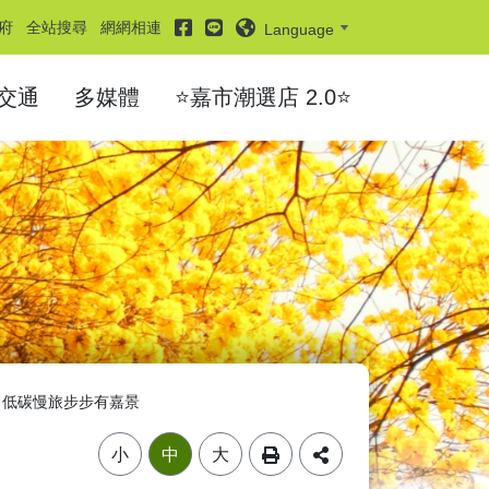
facebook
line
府
全站搜尋
網網相連
Language
交通
多媒體
⭐嘉市潮選店 2.0⭐
，低碳慢旅步步有嘉景
小
中
大