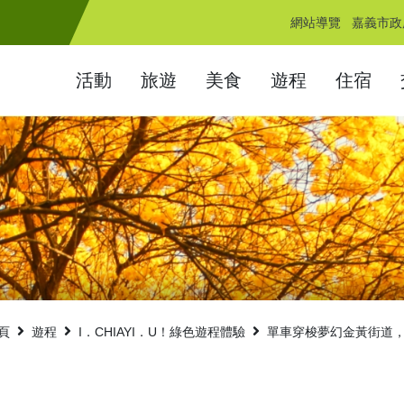
網站導覽
嘉義市政
活動
旅遊
美食
遊程
住宿
頁
遊程
I．CHIAYI．U！綠色遊程體驗
單車穿梭夢幻金黃街道