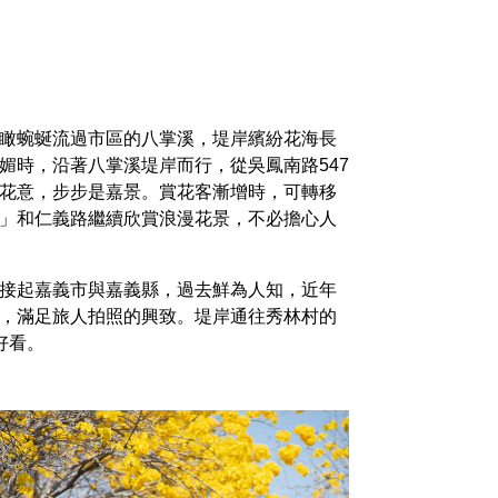
瞰蜿蜒流過市區的八掌溪，堤岸繽紛花海長
媚時，沿著八掌溪堤岸而行，從吳鳳南路547
花意，步步是嘉景。賞花客漸增時，可轉移
」和仁義路繼續欣賞浪漫花景，不必擔心人
接起嘉義市與嘉義縣，過去鮮為人知，近年
，滿足旅人拍照的興致。堤岸通往秀林村的
好看。