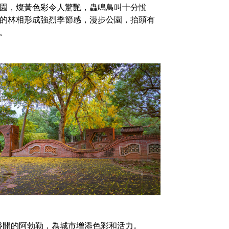
園，燦黃色彩令人驚艷，蟲鳴鳥叫十分悅
的林相形成強烈季節感，漫步公園，抬頭有
。
盛開的阿勃勒，為城市增添色彩和活力。