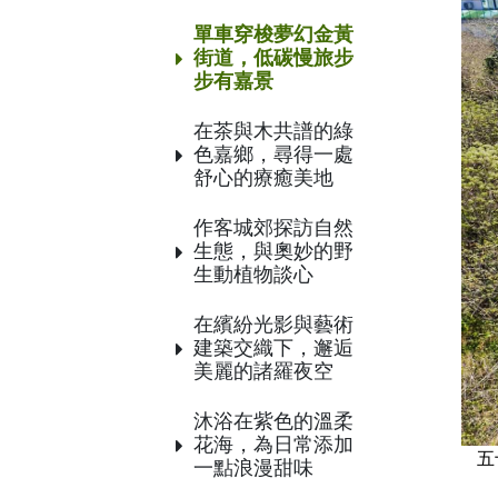
單車穿梭夢幻金黃
街道，低碳慢旅步
步有嘉景
在茶與木共譜的綠
色嘉鄉，尋得一處
舒心的療癒美地
作客城郊探訪自然
生態，與奧妙的野
生動植物談心
在繽紛光影與藝術
建築交織下，邂逅
美麗的諸羅夜空
沐浴在紫色的溫柔
花海，為日常添加
五
一點浪漫甜味