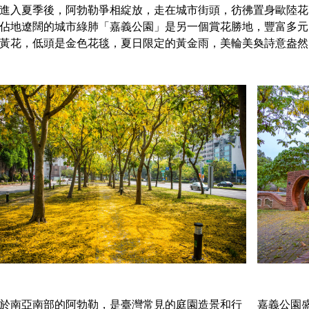
進入夏季後，阿勃勒爭相綻放，走在城市街頭，彷彿置身歐陸花
佔地遼闊的城市綠肺「嘉義公園」是另一個賞花勝地，豐富多元
黃花，低頭是金色花毯，夏日限定的黃金雨，美輪美奐詩意盎然
於南亞南部的阿勃勒，是臺灣常見的庭園造景和行
嘉義公園