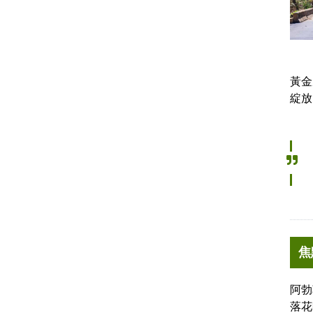
黃金
綻放
焦
阿勃
落花