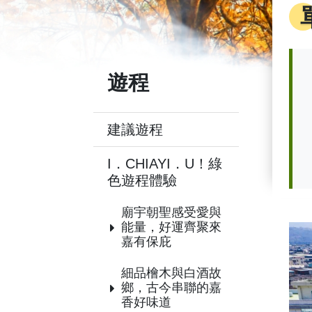
遊程
建議遊程
I．CHIAYI．U！綠
色遊程體驗
廟宇朝聖感受愛與
能量，好運齊聚來
嘉有保庇
細品檜木與白酒故
鄉，古今串聯的嘉
香好味道