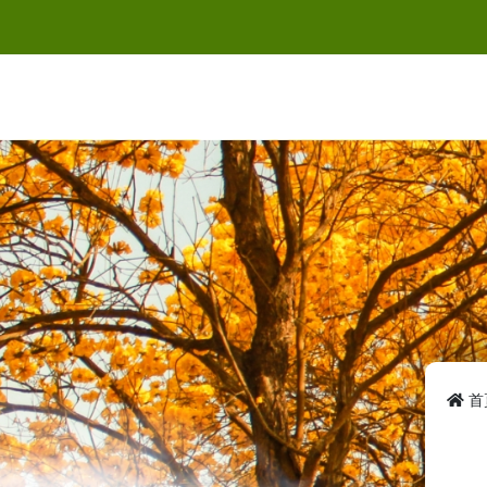
跳
到
主
要
內
容
首