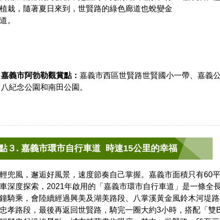
植栽，隨著夏日來到，世賢路的綠色廊道也蛻變金
道。
嘉義市阿勃勒觀賞點：
嘉義市西區世賢路世賢國小一帶、嘉義
八紀念公園和南田公園。
點３. 嘉義市環市自行車道 時速15公里的幸福
輕兜風，邂逅好風景，速度節奏自己掌握。嘉義市面積只有60
車深度探索，2021年啟用的「嘉義市環市自行車道」是一條全
鐘騎乘，會陸續經過興美及湖美路段、八掌溪黃金風鈴木河堤路
忠孝路段，最後再返回世賢路，騎完一圈大約3小時，搭配「雙B」（