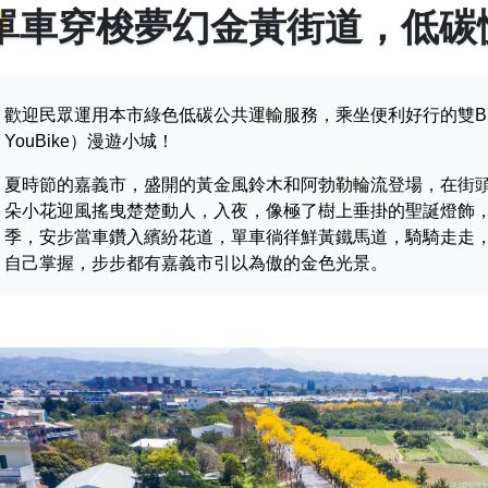
單車穿梭夢幻金黃街道，低碳
歡迎民眾運用本市綠色低碳公共運輸服務，乘坐便利好行的雙
YouBike）漫遊小城！
夏時節的嘉義市，盛開的黃金風鈴木和阿勃勒輪流登場，在街
朵小花迎風搖曳楚楚動人，入夜，像極了樹上垂掛的聖誕燈飾
季，安步當車鑽入繽紛花道，單車徜徉鮮黃鐵馬道，騎騎走走
自己掌握，步步都有嘉義市引以為傲的金色光景。