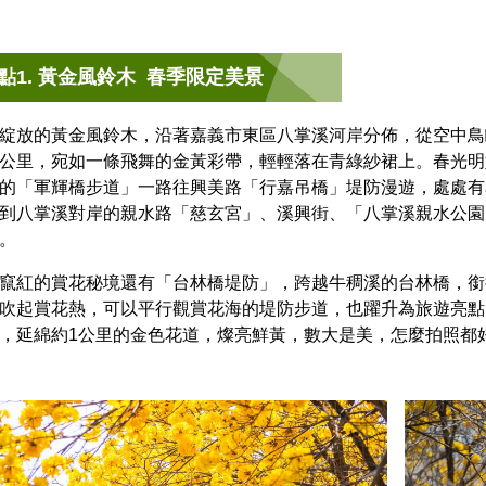
點1. 黃金風鈴木 春季限定美景
綻放的黃金風鈴木，沿著嘉義市東區八掌溪河岸分佈，從空中鳥
公里，宛如一條飛舞的金黃彩帶，輕輕落在青綠紗裙上。春光明
的「軍輝橋步道」一路往興美路「行嘉吊橋」堤防漫遊，處處有
到八掌溪對岸的親水路「慈玄宮」、溪興街、「八掌溪親水公園
。
竄紅的賞花秘境還有「台林橋堤防」，跨越牛稠溪的台林橋，銜
吹起賞花熱，可以平行觀賞花海的堤防步道，也躍升為旅遊亮點
，延綿約1公里的金色花道，燦亮鮮黃，數大是美，怎麼拍照都