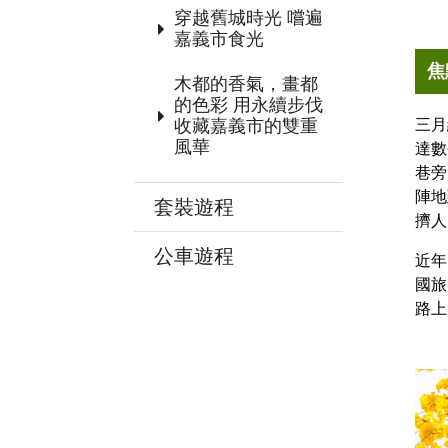
穿越舊城時光 嚐遍
嘉義市食光
焦
木都的香氣，畫都
的色彩 用永續步伐
三月
收藏嘉義市的雙重
風華
達數
巷旁
陣地
套裝遊程
擠人
公車遊程
近年
國旅
路上