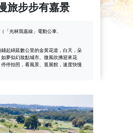
慢旅步步有嘉景
B（「光林我嘉線」電動公車、
頭鋪起綿延數公里的金黃花道，白天，朵
，如夢似幻妝點城市。微風吹拂迎來花
，停停拍照，看風景、逛展館，速度快慢