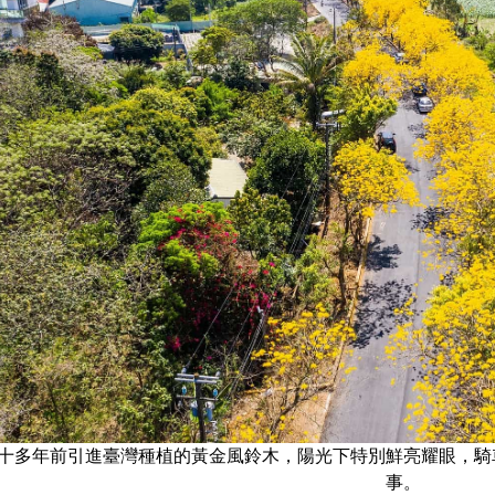
十多年前引進臺灣種植的黃金風鈴木，陽光下特別鮮亮耀眼，騎
事。