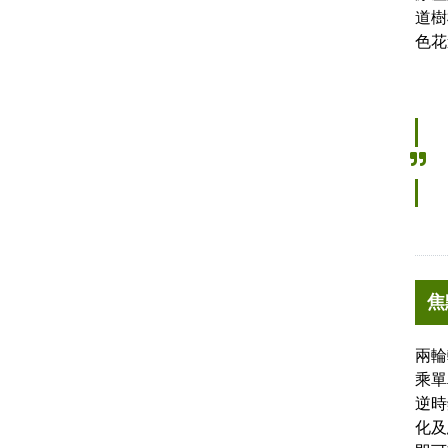
道樹
色花
焦
兩輪
乘單
逆時
化及