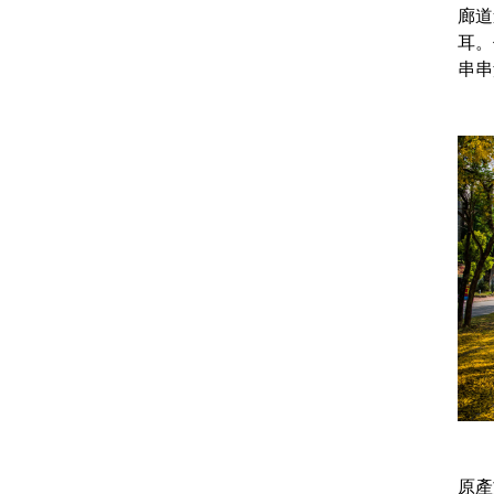
廊道
耳。
串串
原產