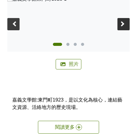
🚲來嘉BIKE訪🚲
金搖獎
嘉義市合法民宿下載
阿里山林鐵主題列車
影嘉義
單車穿梭夢幻金黃街道，低碳慢旅步步有嘉景
公車資訊
語言版本
轉知訊息
其他公告
語音導覽
在茶與木共譜的綠色嘉鄉，尋得一處舒心的療癒美地
BRT
‹
›
中文版
來嘉．住一晚 專題介紹抵嘉
作客城郊探訪自然生態，與奧妙的野生動植物談心
公共自行車
網站導覽
简中版
在繽紛光影與藝術建築交織下，邂逅美麗的諸羅夜空
民宿抵嘉
計程車
嘉義市政府
English
沐浴在紫色的溫柔花海，為日常添加一點浪漫甜味
照片
日本語
穿越舊城時光 嚐遍嘉義市食光
한국어
木都的香氣，畫都的色彩 用永續步伐收藏嘉義市的
雙重風華
嘉義文學館:東門町1923，是以文化為核心，連結藝
文資源、活絡地方的歷史現場。
閱讀更多