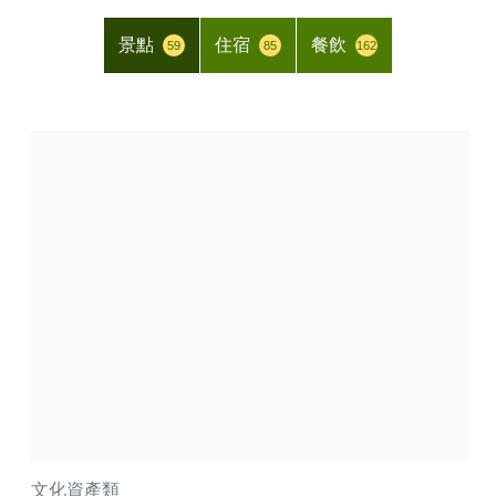
景點
住宿
餐飲
59
85
162
文化資產類
商