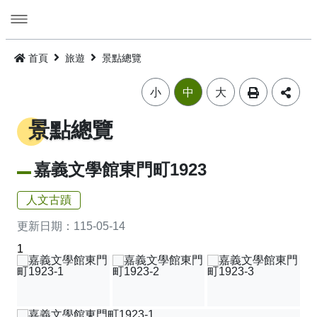
跳
到
主
要
活動
內
首頁
旅遊
景點總覽
容
旅遊
活動消息
小
中
大
美食
公告訊息
精選景點
景點總覽
遊程
嘉義市觀光年曆
景點總覽
嘉義雞肉飯
嘉義文學館東門町1923
住宿
主題摺頁
嘉市好店
建議遊程
火雞肉飯的起源
人文古蹟
交通
景點地圖
食安樂齡友善店家
I．CHIAYI．U！綠色遊程體驗
住宿資訊
火雞肉飯小百科
更新日期：
115-05-14
1
多媒體
嘉義市借問站總覽地圖
烘培金麥方獎
套裝遊程
臺灣旅宿網
如何來嘉義市
廟宇朝聖感受愛與能量，好運齊聚來嘉有保庇
⭐嘉市潮選店 2.0⭐
旅遊公告
金質獎
公車遊程
嘉義市合法旅館下載
市區公共運輸服務
畫嘉義
細品檜木與白酒故鄉，古今串聯的嘉香好味道