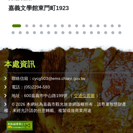
嘉義文學館東門町1923
嘉
本處資訊
聯絡信箱：cycg503@ems.chiayi.gov.tw
電話：(05)2294-593
地址：600嘉義巿中山路199號 （
交通位置圖
）
© 2026 本網站為嘉義市觀光旅遊網版權所有，請尊重智慧財產
權，未經允許請勿任意轉載、複製或做商業用途