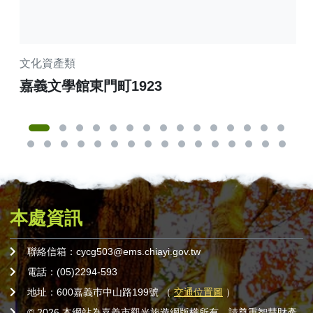
文化資產類
商
嘉義文學館東門町1923
嘉
本處資訊
聯絡信箱：cycg503@ems.chiayi.gov.tw
電話：(05)2294-593
地址：600嘉義巿中山路199號 （
交通位置圖
）
© 2026 本網站為嘉義市觀光旅遊網版權所有，請尊重智慧財產