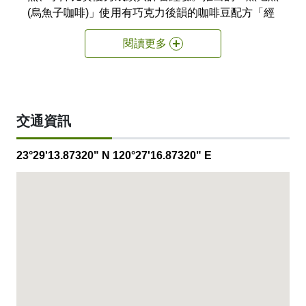
(烏魚子咖啡)」使用有巧克力後韻的咖啡豆配方「經
典一號」沖煮的黑咖啡，搭配黑糖、巧克力，適當的
閱讀更多
甜度帶出咖啡融合食材的香氣；鋪上特製奶蓋後，灑
滿嘉義在地烏魚子，點綴新鮮檸檬皮，清爽中帶有濃
郁的鹹香氣。最後畫龍點睛，鑲嵌一整片酥脆海苔，
可撕下食用，也可沒入咖啡中，讓飲用的體驗有更多
層次與享受。
交通資訊
23°29'13.87320" N 120°27'16.87320" E