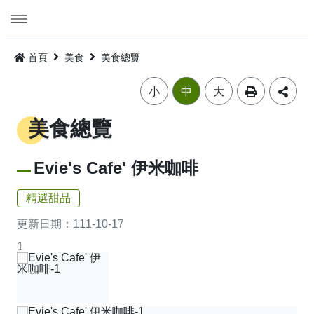
跳
到
主
要
活動
內
首頁
美食
美食總覽
容
旅遊
活動消息
小
中
大
美食
公告訊息
精選景點
美食總覽
遊程
嘉義市觀光年曆
景點總覽
嘉義雞肉飯
Evie's Cafe' 伊米咖啡
住宿
主題摺頁
嘉市好店
建議遊程
火雞肉飯的起源
精選甜品
交通
景點地圖
食安樂齡友善店家
I．CHIAYI．U！綠色遊程體驗
住宿資訊
火雞肉飯小百科
更新日期：
111-10-17
1
多媒體
嘉義市借問站總覽地圖
烘培金麥方獎
套裝遊程
臺灣旅宿網
如何來嘉義市
廟宇朝聖感受愛與能量，好運齊聚來嘉有保庇
⭐嘉市潮選店 2.0⭐
旅遊公告
金質獎
公車遊程
嘉義市合法旅館下載
市區公共運輸服務
畫嘉義
細品檜木與白酒故鄉，古今串聯的嘉香好味道