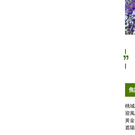
焦
桃城
迎風
黃金
遮陽