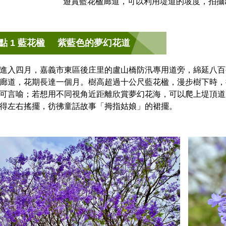
遊賞藍花楹廊道，可以利用堤道的坡度，拍攝
點 1 藍花楹 紫藍色的夢幻花道
進入四月，嘉義市東區後庄里的盧山橋防汛專用道旁，綿延八百
廊道，花期長達一個月。樹高超過十公尺藍花楹，漫步樹下時，
可言喻；若想用不同視角近距離欣賞夢幻花海，可以爬上堤頂道
得左右搖擺，彷彿童話故事「拇指姑娘」的裙擺。