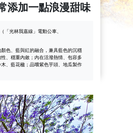
常添加一點浪漫甜味
B（「光林我嘉線」電動公車、
的顏色、藍與紅的融合，兼具藍色的沉穩
知性、穩重內斂；內在活潑熱情、包容多
鈴木、藍花楹；品嚐紫色芋頭、地瓜製作