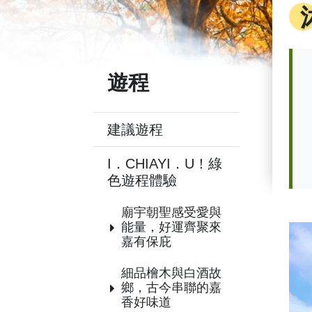
遊程
建議遊程
I．CHIAYI．U！綠
色遊程體驗
廟宇朝聖感受愛與
能量，好運齊聚來
嘉有保庇
細品檜木與白酒故
鄉，古今串聯的嘉
香好味道