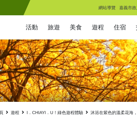
網站導覽
嘉義市政
活動
旅遊
美食
遊程
住宿
頁
遊程
I．CHIAYI．U！綠色遊程體驗
沐浴在紫色的溫柔花海