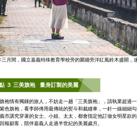
年三月間，國立嘉義特殊教育學校旁的圍牆旁洋紅風鈴木盛開，
點 ３ 三美旗袍 量身訂製的美麗
旗袍情有獨鍾的旅人，不妨走一趟「三美旗袍」，請執業超過一
紫色旗袍，看李師傅用最傳統的熨斗和裁縫車，一針一線細細勾
義市講究穿著的女士、小姐、太太，都會指定他訂做女明星款的
回報顧客，陪伴嘉義人走過半世紀的美麗歲月。