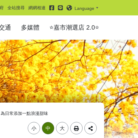
facebook
line
府
全站搜尋
網網相連
Language
交通
多媒體
⭐嘉市潮選店 2.0⭐
，為日常添加一點浪漫甜味
小
中
大