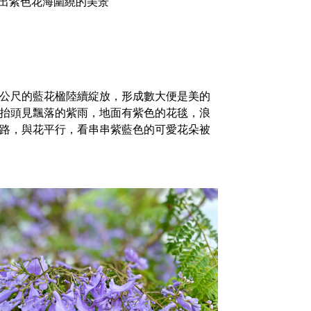
出紫色花海圍繞的美景
公尺的藍花楹陸續綻放，形成數大便是美的
抬頭見飄落的紫雨，地面有紫色的花毯，浪
路，與花平行，看串串紫藍色的可愛花朵被