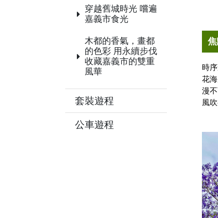
穿越舊城時光 嚐遍
嘉義市食光
木都的香氣，畫都
焦
的色彩 用永續步伐
收藏嘉義市的雙重
時序
風華
花海
漫不
套裝遊程
風吹
公車遊程