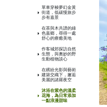
單車穿梭夢幻金黃
街道，低碳慢旅步
步有嘉景
在茶與木共譜的綠
色嘉鄉，尋得一處
舒心的療癒美地
作客城郊探訪自然
生態，與奧妙的野
生動植物談心
在繽紛光影與藝術
建築交織下，邂逅
美麗的諸羅夜空
沐浴在紫色的溫柔
花海，為日常添加
一點浪漫甜味