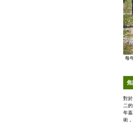
每
焦
對於
二的
年嘉
術，