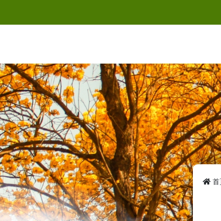
跳
到
主
要
內
容
首