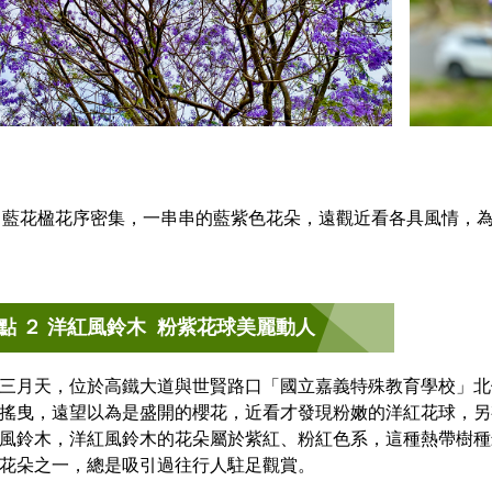
藍花楹花序密集，一串串的藍紫色花朵，遠觀近看各具風情，
點 ２ 洋紅風鈴木 粉紫花球美麗動人
三月天，位於高鐵大道與世賢路口「國立嘉義特殊教育學校」北
搖曳，遠望以為是盛開的櫻花，近看才發現粉嫩的洋紅花球，另
風鈴木，洋紅風鈴木的花朵屬於紫紅、粉紅色系，這種熱帶樹種
花朵之一，總是吸引過往行人駐足觀賞。