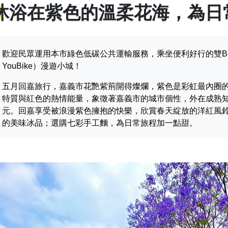
沐浴在紫色的溫柔花海，為日
歡迎民眾運用本市綠色低碳公共運輸服務，乘坐便利好行的雙
YouBike）漫遊小城！
五月回嘉旅行，嘉義市花艷紫荊開得燦爛，紫色是彩虹最內圈
特質與紅色的熱情能量，象徵著嘉義市的城市個性，外在成熟
元。回嘉享受被浪漫紫色擁抱的快樂，欣賞春天綻放的洋紅風
的美味冰品；選購七彩手工麵，為日常旅程加一點甜。