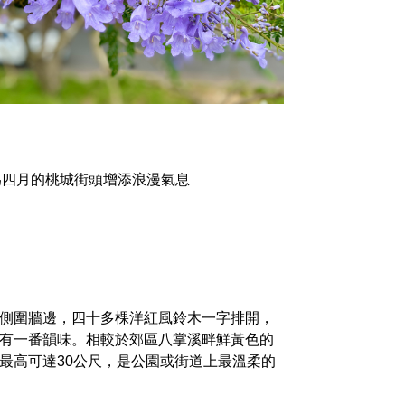
為四月的桃城街頭增添浪漫氣息
側圍牆邊，四十多棵洋紅風鈴木一字排開，
有一番韻味。相較於郊區八掌溪畔鮮黃色的
最高可達30公尺，是公園或街道上最溫柔的