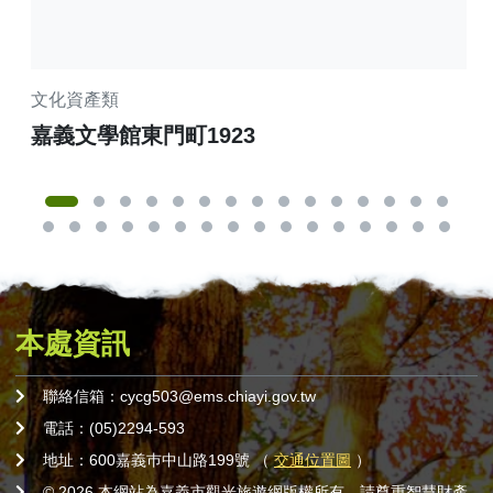
文化資產類
商
嘉義文學館東門町1923
嘉
本處資訊
聯絡信箱：cycg503@ems.chiayi.gov.tw
電話：(05)2294-593
地址：600嘉義巿中山路199號 （
交通位置圖
）
© 2026 本網站為嘉義市觀光旅遊網版權所有，請尊重智慧財產