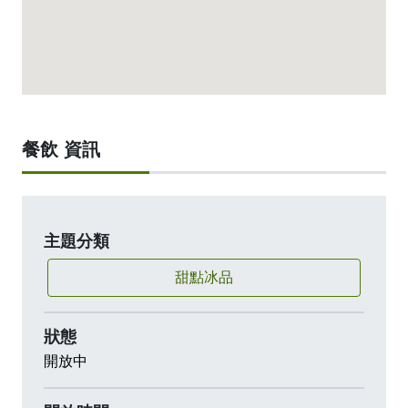
適合對品質要求高的人前往細細體驗。
嘉義市東區金龍街2號2樓
餐飲 資訊
0963 527 628
周二至周六13:00 – 17:30
（週日、一公休）
主題分類
連結 (www.longrenetea.com)
甜點冰品
連結 (www.instagram.com)
狀態
開放中