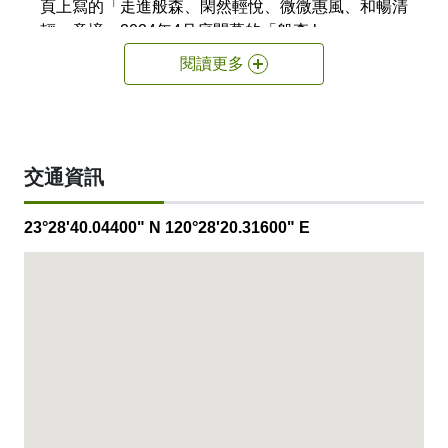
頁上寫的「走進般森、閑然輕悅、微微惠風、和暢清
輕」意境。2024年4月底開幕的「般森 breezen」，
以推廣茶文化為主軸，結合焙果、鬆餅、輕食、優
閱讀更多
格，選擇在遊客不多的非鬧區，安然做一個隱逸的高
品味空間存在。
交通資訊
身為「專業茶師」的主理人，在開店之前，先於大雅
路自家成立茶研所，創立「朗昀茶」品牌，販售多款
23°28'40.04400" N 120°28'20.31600" E
「茶師品級」的高品質茶禮盒，慢慢凝聚一些主顧
客，客人又介紹客人，「工作室」空間不敷使用，決
定開一家店，優化茶禮盒的展示空間，並透過一杯茶
的品飲、特色輕食與空間美學的觸角，讓想要傳達的
茶文化，以「生活感」的方式分享。
雖是「茶職人」開的精品茶店，但這家店供應的咖
啡、鬆餅、焙果、優格等餐飲，品質把關都不含糊，