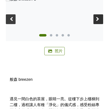
🚲來嘉BIKE訪🚲
金搖獎
嘉義市合法民宿下載
阿里山林鐵主題列車
影嘉義
單車穿梭夢幻金黃街道，低碳慢旅步步有嘉景
公車資訊
語言版本
轉知訊息
其他公告
語音導覽
在茶與木共譜的綠色嘉鄉，尋得一處舒心的療癒美地
BRT
‹
›
中文版
來嘉．住一晚 專題介紹抵嘉
作客城郊探訪自然生態，與奧妙的野生動植物談心
公共自行車
網站導覽
简中版
在繽紛光影與藝術建築交織下，邂逅美麗的諸羅夜空
民宿抵嘉
計程車
嘉義市政府
English
沐浴在紫色的溫柔花海，為日常添加一點浪漫甜味
照片
日本語
穿越舊城時光 嚐遍嘉義市食光
한국어
木都的香氣，畫都的色彩 用永續步伐收藏嘉義市的
雙重風華
般森 breezen
遇見一間白色的茶屋，眼睛一亮。從樓下步上樓梯到
二樓，過程讓人有種「淨化」的儀式感，感受粉絲專