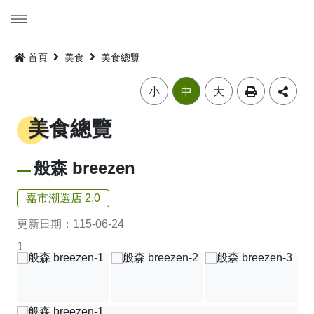
跳
到
主
要
活動
內
首頁
美食
美食總覽
容
旅遊
活動消息
小
中
大
美食
公告訊息
精選景點
美食總覽
遊程
嘉義市觀光年曆
景點總覽
嘉義雞肉飯
般森 breezen
住宿
主題摺頁
嘉市好店
建議遊程
火雞肉飯的起源
嘉市潮選店 2.0
交通
景點地圖
食安樂齡友善店家
I．CHIAYI．U！綠色遊程體驗
住宿資訊
火雞肉飯小百科
更新日期：
115-06-24
1
多媒體
嘉義市借問站總覽地圖
烘培金麥方獎
套裝遊程
臺灣旅宿網
如何來嘉義市
廟宇朝聖感受愛與能量，好運齊聚來嘉有保庇
⭐嘉市潮選店 2.0⭐
旅遊公告
金質獎
公車遊程
嘉義市合法旅館下載
市區公共運輸服務
畫嘉義
細品檜木與白酒故鄉，古今串聯的嘉香好味道