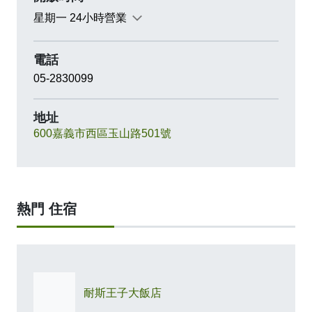
國道3號:從國道3號中埔交流道下→往中山路五段/台
星期一 24小時營業
18縣→右轉走忠義路→過忠義橋接彌陀路→遇興業
東路左轉→接走興業西路→遇玉山路向左轉即可抵
達。
電話
05-2830099
嘉義火車站(前站):右轉→上嘉雄陸橋→左轉博愛路二
地址
段→右轉玉山路直行即可抵達，車程約需10分鐘。
600嘉義市西區玉山路501號
嘉義火車站(後站):中興路→左轉博愛路→接玉山路直
行即可抵達，車程約需10分鐘。
高鐵：嘉義高鐵站→高鐵大道(往嘉義市)→右轉世賢
熱門 住宿
路二段→右轉玉山路即可抵達，車程約需30分鐘。
飯店設施:
耐斯王子大飯店
游泳池.閱讀區.兒童遊戲區.撞球/桌球區.健身房.ktv包