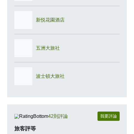
廂.棋藝室.商務中心
新悦花園酒店
餐廳美饌:
宴會廳 --- 宴席、喜宴，採預約制。
五洲大旅社
港式飲茶餐廳 --- 用餐時間: 11:30-14:00，17:30-
21:00，用餐方式: 單點(廳內消費均需加收10%服務
費+茶水費)。
波士頓大旅社
早餐廳 --- 用餐時間: 6:00-10:00，用餐方式: 中西式
自助早餐。
官方網站
42則評論
我要評論
旅客評等