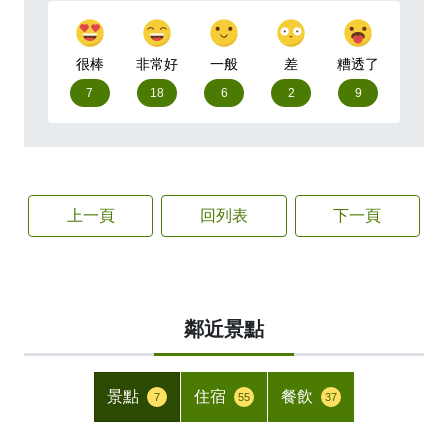
很棒
非常好
一般
差
糟透了
7
18
6
2
9
上一頁
回列表
下一頁
鄰近景點
景點
住宿
餐飲
7
55
37