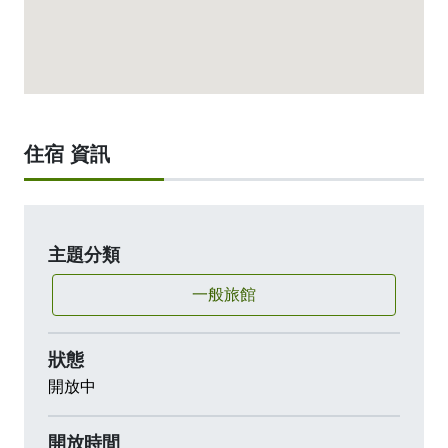
「樂億皇家渡假酒店」有許多的休閒設施,包括:
KTV、棋藝室、健身房、游泳池、閱讀室、兒童遊戲
區、商務中心以及會議室，提供入住的旅客多樣化的
選擇。
「樂億皇家渡假酒店」以提供最貼心的服務理念為中
住宿 資訊
心，營造賓至如歸的感覺，用最舒適的雅緻客房、應
有盡有的餐飲服務以及精心打造的頂級休閒設施，誠
摯地邀請您共同來鑑賞。
交通位置:
主題分類
一般旅館
國道1號:從國道1號264-嘉義交流道出口靠右往嘉義
方向→走北港路/159縣道→遇世賢路右轉→遇玉山路
狀態
向右轉即可抵達。
開放中
開放時間