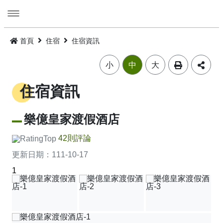
跳
到
主
要
活動
內
首頁
住宿
住宿資訊
容
旅遊
活動消息
小
中
大
美食
公告訊息
精選景點
住宿資訊
遊程
嘉義市觀光年曆
景點總覽
嘉義雞肉飯
樂億皇家渡假酒店
住宿
主題摺頁
嘉市好店
建議遊程
火雞肉飯的起源
42則評論
更新日期：
111-10-17
交通
景點地圖
食安樂齡友善店家
I．CHIAYI．U！綠色遊程體驗
住宿資訊
火雞肉飯小百科
1
多媒體
嘉義市借問站總覽地圖
烘培金麥方獎
套裝遊程
臺灣旅宿網
如何來嘉義市
廟宇朝聖感受愛與能量，好運齊聚來嘉有保庇
⭐嘉市潮選店 2.0⭐
旅遊公告
金質獎
公車遊程
嘉義市合法旅館下載
市區公共運輸服務
畫嘉義
細品檜木與白酒故鄉，古今串聯的嘉香好味道