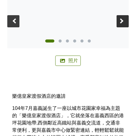
🚲來嘉BIKE訪🚲
金搖獎
嘉義市合法民宿下載
阿里山林鐵主題列車
影嘉義
單車穿梭夢幻金黃街道，低碳慢旅步步有嘉景
公車資訊
語言版本
轉知訊息
其他公告
語音導覽
在茶與木共譜的綠色嘉鄉，尋得一處舒心的療癒美地
BRT
‹
›
中文版
來嘉．住一晚 專題介紹抵嘉
作客城郊探訪自然生態，與奧妙的野生動植物談心
公共自行車
網站導覽
简中版
在繽紛光影與藝術建築交織下，邂逅美麗的諸羅夜空
民宿抵嘉
計程車
嘉義市政府
English
照片
沐浴在紫色的溫柔花海，為日常添加一點浪漫甜味
日本語
穿越舊城時光 嚐遍嘉義市食光
한국어
木都的香氣，畫都的色彩 用永續步伐收藏嘉義市的
樂億皇家渡假酒店的邀請
雙重風華
104年7月嘉義誕生了一座以城市花園家幸福為主題
的「樂億皇家渡假酒店」，它就坐落在嘉義西區的港
坪花園地帶,西側鄰近高鐵站與嘉義交流道，交通非
常便利，更與嘉義市中心做緊密連結，輕輕鬆鬆就能