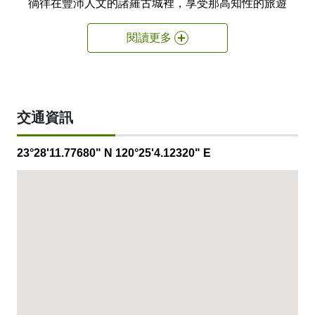
徜徉在豐沛人文的諸羅古城裡，享受那高知性的旅遊
樂趣。
閱讀更多
「樂億皇家渡假酒店」的大廳採挑高設計，展現一股
清新明亮的時尚風格。典雅脫俗的西餐廳，隨著輕柔
的音樂，伴隨著窗外搖曳生姿的椰林，品嚐午茶點
心，好不愜意。
交通資訊
越過中庭，緊接著是一棟極具有現代感的白色建築
物，這是酒店可容納約70桌的大型國際宴會廳。在
23°28'11.77680" N 120°25'4.12320" E
此不但可以用來舉行浪漫溫馨的結婚喜宴、感謝多年
來師生之情的謝師宴、公司發表新品的見面會…等
等，都會有專業人員在此為您提供貼心與專業的服
務。酒店亦推出由名主廚現點現做的港式飲茶餐點,
滿足各方饕客挑剔的味蕾。
「樂億皇家渡假酒店」擁有232間精緻客房與9間兼
具現代與古典的高級套房，時尚的設計風格，人性化
的客房設備、安全的住宿環境、以及清新悠閒的田園
景觀,符合商務與觀光旅客的種種需求。