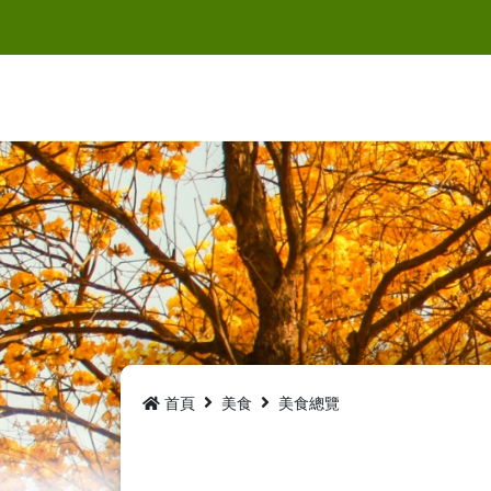
跳
到
主
要
內
容
首頁
美食
美食總覽