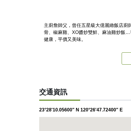
主廚詹師父，曾任五星級大億麗緻飯店廚
骨、椒麻雞、XO醬炒雙鮮、麻油雞炒飯
健康，平價又美味。
交通資訊
23°28'10.05600" N 120°26'47.72400" E