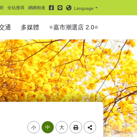
facebook
line
府
全站搜尋
網網相連
Language
交通
多媒體
⭐嘉市潮選店 2.0⭐
小
中
大