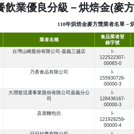
餐飲業優良分級－烘焙金(麥方
110年烘焙金麥方獎業者名單－烘
食品業者登
業者名稱
錄字號
台灣山崎股份有限公司-嘉義三越店
I-
122522307-
00065-0
乃香食品有限公司
I-
155930726-
00000-3
大潤發流通事業股份有限公司嘉義分公
I-
司
128436167-
00000-3
及屋麵包坊
I-
121928259-
00000-4
日日好農有限公司
I-