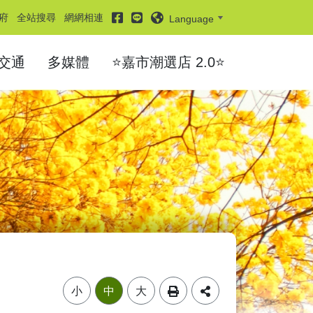
facebook
line
府
全站搜尋
網網相連
Language
交通
多媒體
⭐嘉市潮選店 2.0⭐
小
中
大