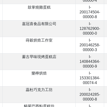
00000-4
鼓掌燒雞蛋糕
I-
200174504-
00000-8
嘉冠喜食品有限公司
I-
128762900-
00000-0
蒔穀烘焙工作室
I-
200146258-
00000-3
蓁古早味現烤蛋糕店
I-
140844364-
00000-9
樂檸烘焙
I-
153301384-
00074-4
蕊杜巧克力工坊
I-
200024285-
00000-8
貓尾巴西點蛋糕坊
I-