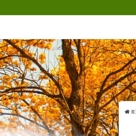
跳
到
主
要
內
容
首