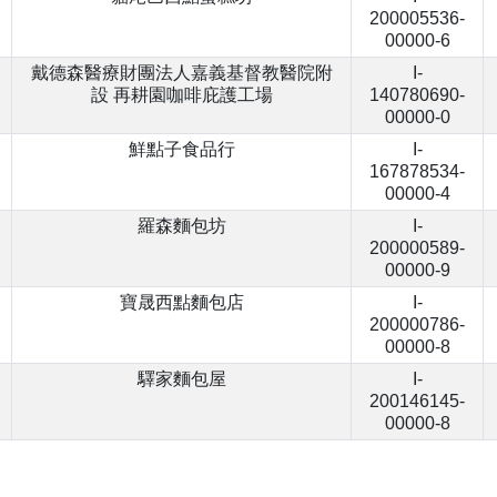
200005536-
00000-6
戴德森醫療財團法人嘉義基督教醫院附
I-
設 再耕園咖啡庇護工場
140780690-
00000-0
鮮點子食品行
I-
167878534-
00000-4
羅森麵包坊
I-
200000589-
00000-9
寶晟西點麵包店
I-
200000786-
00000-8
驛家麵包屋
I-
200146145-
00000-8