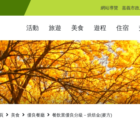
網站導覽
嘉義市政
活動
旅遊
美食
遊程
住宿
頁
美食
優良餐廳
餐飲業優良分級－烘焙金(麥方)