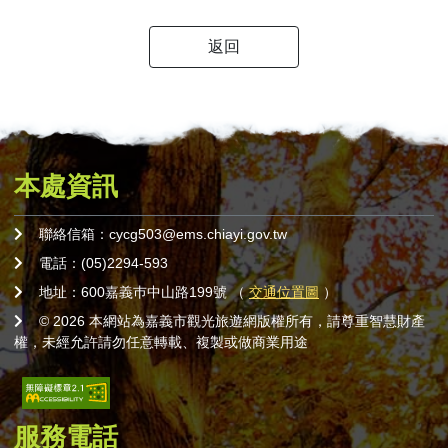
返回
本處資訊
聯絡信箱：cycg503@ems.chiayi.gov.tw
電話：(05)2294-593
地址：600嘉義巿中山路199號 （
交通位置圖
）
© 2026 本網站為嘉義市觀光旅遊網版權所有，請尊重智慧財產
權，未經允許請勿任意轉載、複製或做商業用途
服務電話