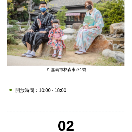
🚲來嘉BIKE訪🚲
金搖獎
嘉義市合法民宿下載
阿里山林鐵主題列車
影嘉義
單車穿梭夢幻金黃街道，低碳慢旅步步有嘉景
公車資訊
語言版本
轉知訊息
其他公告
語音導覽
在茶與木共譜的綠色嘉鄉，尋得一處舒心的療癒美地
BRT
中文版
來嘉．住一晚 專題介紹抵嘉
作客城郊探訪自然生態，與奧妙的野生動植物談心
公共自行車
網站導覽
简中版
在繽紛光影與藝術建築交織下，邂逅美麗的諸羅夜空
民宿抵嘉
計程車
嘉義市政府
English
沐浴在紫色的溫柔花海，為日常添加一點浪漫甜味
🚩 嘉義市林森東路1號
日本語
穿越舊城時光 嚐遍嘉義市食光
한국어
開放時間：10:00 - 18:00
木都的香氣，畫都的色彩 用永續步伐收藏嘉義市的
雙重風華
02