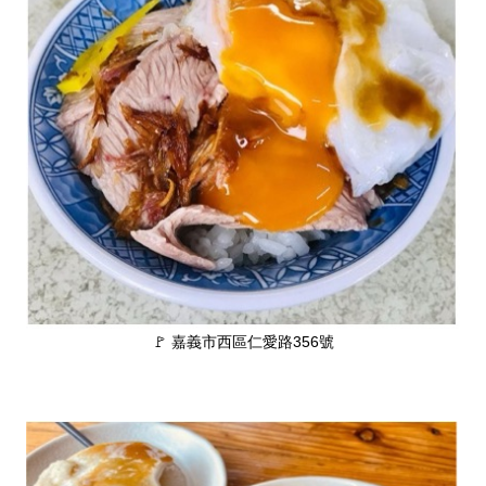
🚩 嘉義市西區仁愛路356號