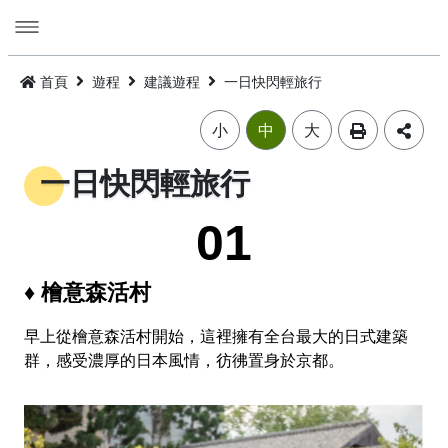
跳
到
主
要
活動
內
首頁
遊程
建議遊程
一日快閃輕旅行
容
旅遊
活動消息
小
中
大
美食
公告訊息
精選景點
一日快閃輕旅行
遊程
嘉義市觀光年曆
景點總覽
嘉義雞肉飯
01
住宿
主題摺頁
嘉市好店
建議遊程
火雞肉飯的起源
♦ 檜意森活村
交通
景點地圖
食安樂齡友善店家
I．CHIAYI．U！綠色遊程體驗
住宿資訊
火雞肉飯小百科
早上從檜意森活村開始，這裡擁有全台最大的日式建築
群，感受濃厚的日本風情，彷彿置身於京都。
多媒體
嘉義市借問站總覽地圖
烘培金麥方獎
套裝遊程
臺灣旅宿網
如何來嘉義市
廟宇朝聖感受愛與能量，好運齊聚來嘉有保庇
⭐嘉市潮選店 2.0⭐
旅遊公告
金質獎
公車遊程
嘉義市合法旅館下載
市區公共運輸服務
畫嘉義
細品檜木與白酒故鄉，古今串聯的嘉香好味道