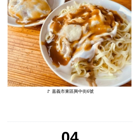
🚩 嘉義市東區興中街6號
04