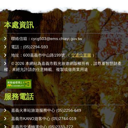
本處資訊
聯絡信箱：cycg503@ems.chiayi.gov.tw
電話：(05)2294-593
地址：600嘉義巿中山路199號 （
交通位置圖
）
© 2026 本網站為嘉義市觀光旅遊網版權所有，請尊重智慧財產
權，未經允許請勿任意轉載、複製或做商業用途
服務電話
嘉義火車站旅遊服務中心 (05)2256-649
嘉義市KANO遊客中心 (05)2744-019
嘉義市交通轉運中心 (05)2333-272