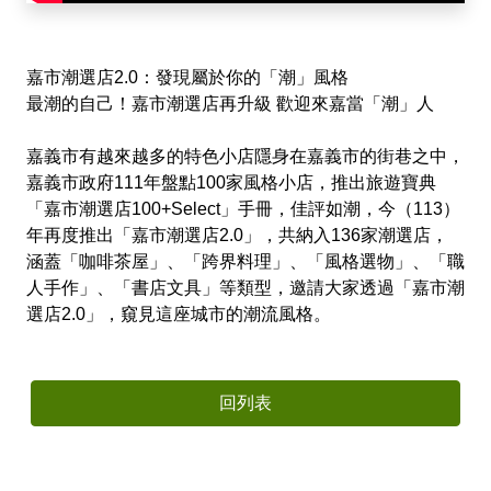
🚲來嘉BIKE訪🚲
金搖獎
嘉義市合法民宿下載
阿里山林鐵主題列車
影嘉義
單車穿梭夢幻金黃街道，低碳慢旅步步有嘉景
公車資訊
語言版本
轉知訊息
其他公告
語音導覽
在茶與木共譜的綠色嘉鄉，尋得一處舒心的療癒美地
BRT
嘉市潮選店2.0：發現屬於你的「潮」風格
中文版
最潮的自己！嘉市潮選店再升級 歡迎來嘉當「潮」人
來嘉．住一晚 專題介紹抵嘉
作客城郊探訪自然生態，與奧妙的野生動植物談心
公共自行車
網站導覽
简中版
嘉義市有越來越多的特色小店隱身在嘉義市的街巷之中，
在繽紛光影與藝術建築交織下，邂逅美麗的諸羅夜空
民宿抵嘉
計程車
嘉義市政府111年盤點100家風格小店，推出旅遊寶典
嘉義市政府
「嘉市潮選店100+Select」手冊，佳評如潮，今（113）
English
沐浴在紫色的溫柔花海，為日常添加一點浪漫甜味
年再度推出「嘉市潮選店2.0」，共納入136家潮選店，
涵蓋「咖啡茶屋」、「跨界料理」、「風格選物」、「職
日本語
穿越舊城時光 嚐遍嘉義市食光
人手作」、「書店文具」等類型，邀請大家透過「嘉市潮
選店2.0」，窺見這座城市的潮流風格。
한국어
木都的香氣，畫都的色彩 用永續步伐收藏嘉義市的
雙重風華
回列表