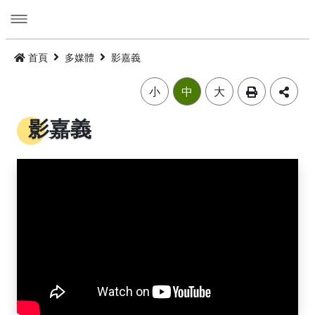
跳
到
主
要
活動
內
首頁
多媒體
影嘉義
容
旅遊
活動消息
小
中
大
美食
公告訊息
精選景點
影嘉義
遊程
嘉義市觀光年曆
景點總覽
嘉義雞肉飯
住宿
主題摺頁
嘉市好店
建議遊程
火雞肉飯的起源
交通
景點地圖
食安樂齡友善店家
I．CHIAYI．U！綠色遊程體驗
住宿資訊
火雞肉飯小百科
多媒體
嘉義市借問站總覽地圖
烘培金麥方獎
套裝遊程
臺灣旅宿網
如何來嘉義市
廟宇朝聖感受愛與能量，好運齊聚來嘉有保庇
⭐嘉市潮選店 2.0⭐
旅遊公告
金質獎
公車遊程
嘉義市合法旅館下載
市區公共運輸服務
畫嘉義
細品檜木與白酒故鄉，古今串聯的嘉香好味道