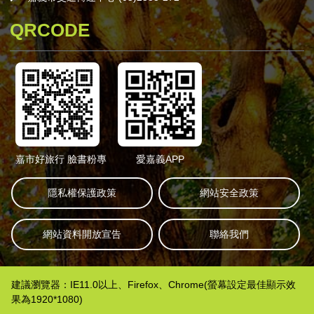
QRCODE
嘉市好旅行 臉書粉專
愛嘉義APP
隱私權保護政策
網站安全政策
網站資料開放宣告
聯絡我們
建議瀏覽器：IE11.0以上、Firefox、Chrome(螢幕設定最佳顯示效
果為1920*1080)