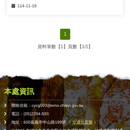
🚲來嘉BIKE訪🚲
金搖獎
嘉義市合法民宿下載
阿里山林鐵主題列車
影嘉義
單車穿梭夢幻金黃街道，低碳慢旅步步有嘉景
公車資訊
114-11-18
語言版本
轉知訊息
其他公告
語音導覽
在茶與木共譜的綠色嘉鄉，尋得一處舒心的療癒美地
BRT
中文版
來嘉．住一晚 專題介紹抵嘉
作客城郊探訪自然生態，與奧妙的野生動植物談心
公共自行車
1
網站導覽
简中版
在繽紛光影與藝術建築交織下，邂逅美麗的諸羅夜空
民宿抵嘉
計程車
資料筆數【1】頁數【1/1】
嘉義市政府
English
沐浴在紫色的溫柔花海，為日常添加一點浪漫甜味
日本語
穿越舊城時光 嚐遍嘉義市食光
한국어
木都的香氣，畫都的色彩 用永續步伐收藏嘉義市的
本處資訊
雙重風華
聯絡信箱：cycg503@ems.chiayi.gov.tw
電話：(05)2294-593
地址：600嘉義巿中山路199號 （
交通位置圖
）