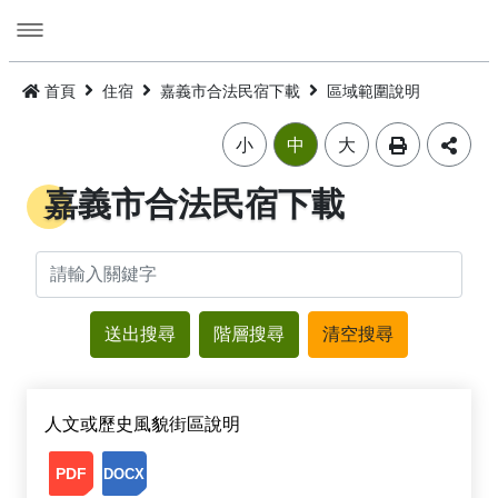
跳
到
主
要
活動
內
首頁
住宿
嘉義市合法民宿下載
區域範圍說明
容
旅遊
活動消息
小
中
大
美食
公告訊息
精選景點
嘉義市合法民宿下載
遊程
嘉義市觀光年曆
景點總覽
嘉義雞肉飯
住宿
主題摺頁
嘉市好店
建議遊程
火雞肉飯的起源
交通
景點地圖
食安樂齡友善店家
I．CHIAYI．U！綠色遊程體驗
住宿資訊
火雞肉飯小百科
多媒體
嘉義市借問站總覽地圖
烘培金麥方獎
套裝遊程
臺灣旅宿網
如何來嘉義市
廟宇朝聖感受愛與能量，好運齊聚來嘉有保庇
人文或歷史風貌街區說明
⭐嘉市潮選店 2.0⭐
旅遊公告
金質獎
公車遊程
嘉義市合法旅館下載
市區公共運輸服務
畫嘉義
細品檜木與白酒故鄉，古今串聯的嘉香好味道
人文或歷史風貌街區說明.pdf
人文或歷史風貌街區說明.docx