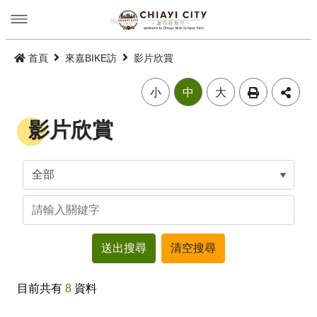
跳
到
主
要
⬅返回旅遊網
內
首頁
來嘉BIKE訪
影片欣賞
容
來嘉BIKE訪
小
中
大
來嘉BIKE訪．騎聚好歡樂 2026 嘉義市自行車日活動
影片欣賞
語言版本
環市自行車景點
中文版
環市自行車遊程
網站導覽
简中版
影片欣賞
嘉義市政府
English
關於人本交通
日本語
目前共有
8
資料
嘉義市人本交通
한국어