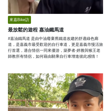
來嘉Bike訪
最放鬆的遊程 嘉油鐵馬道
#嘉油鐵馬道 是由中油廢棄舊鐵道改建的舒適綠色廊
道，是嘉義市最受歡迎的自行車道，更是嘉義市慢活旅
行首選，適合情侶一同來優游，築夢者-婷雅與猴王老
師教所有情侶，如何藉由騎乘自行車增進彼此感情！