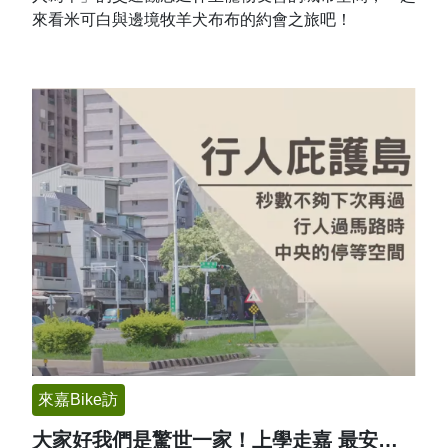
來看米可白與邊境牧羊犬布布的約會之旅吧！
來嘉Bike訪
大家好我們是驚世一家！上學走嘉 最安全！