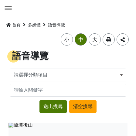
跳
到
主
要
活動
內
首頁
多媒體
語音導覽
容
旅遊
活動消息
小
中
大
美食
公告訊息
精選景點
語音導覽
遊程
嘉義市觀光年曆
景點總覽
嘉義雞肉飯
住宿
主題摺頁
嘉市好店
建議遊程
火雞肉飯的起源
交通
景點地圖
食安樂齡友善店家
I．CHIAYI．U！綠色遊程體驗
住宿資訊
火雞肉飯小百科
多媒體
嘉義市借問站總覽地圖
烘培金麥方獎
套裝遊程
臺灣旅宿網
如何來嘉義市
廟宇朝聖感受愛與能量，好運齊聚來嘉有保庇
⭐嘉市潮選店 2.0⭐
旅遊公告
金質獎
公車遊程
嘉義市合法旅館下載
市區公共運輸服務
畫嘉義
細品檜木與白酒故鄉，古今串聯的嘉香好味道