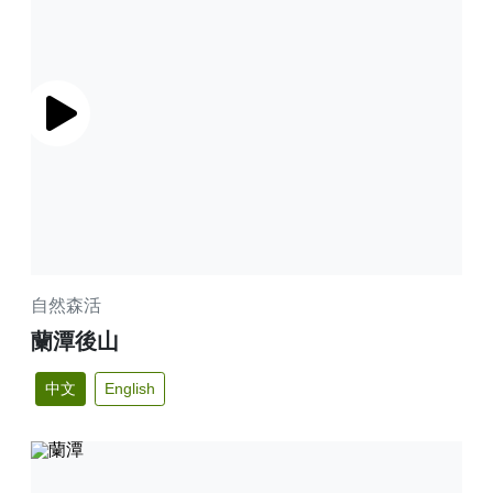
🚲來嘉BIKE訪🚲
金搖獎
嘉義市合法民宿下載
阿里山林鐵主題列車
影嘉義
單車穿梭夢幻金黃街道，低碳慢旅步步有嘉景
公車資訊
語言版本
轉知訊息
其他公告
語音導覽
在茶與木共譜的綠色嘉鄉，尋得一處舒心的療癒美地
BRT
中文版
來嘉．住一晚 專題介紹抵嘉
作客城郊探訪自然生態，與奧妙的野生動植物談心
公共自行車
網站導覽
播放
简中版
在繽紛光影與藝術建築交織下，邂逅美麗的諸羅夜空
民宿抵嘉
計程車
嘉義市政府
English
沐浴在紫色的溫柔花海，為日常添加一點浪漫甜味
日本語
穿越舊城時光 嚐遍嘉義市食光
自然森活
한국어
木都的香氣，畫都的色彩 用永續步伐收藏嘉義市的
蘭潭後山
雙重風華
中文
English