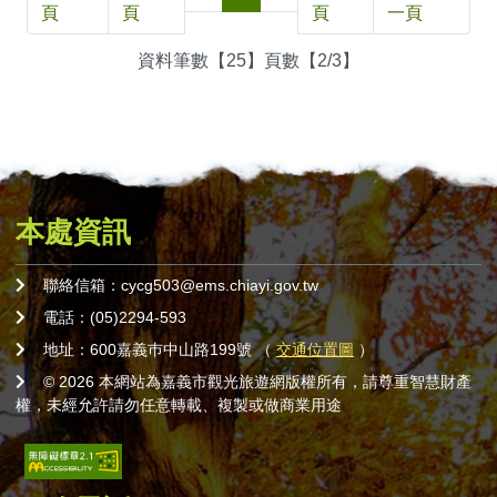
頁
頁
頁
一頁
資料筆數【25】頁數【2/3】
本處資訊
聯絡信箱：cycg503@ems.chiayi.gov.tw
電話：(05)2294-593
地址：600嘉義巿中山路199號 （
交通位置圖
）
© 2026 本網站為嘉義市觀光旅遊網版權所有，請尊重智慧財產
權，未經允許請勿任意轉載、複製或做商業用途