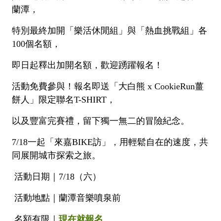
🚲來嘉BIKE訪🚲
金搖獎
嘉義市合法民宿下載
阿里山林鐵主題列車
影嘉義
單車穿梭夢幻金黃街道，低碳慢旅步步有嘉景
公車資訊
蘭潭，
語言版本
特別最終加開「樂活休閒組」與「熱血挑戰組」各
轉知訊息
其他公告
語音導覽
在茶與木共譜的綠色嘉鄉，尋得一處舒心的療癒美地
BRT
100個名額，
中文版
來嘉．住一晚 專題介紹抵嘉
作客城郊探訪自然生態，與奧妙的野生動植物談心
公共自行車
網站導覽
即日起釋出加開名額，歡迎踴躍報名！
简中版
在繽紛光影與藝術建築交織下，邂逅美麗的諸羅夜空
民宿抵嘉
計程車
活動免費參與！報名即送「大白熊 x CookieRun薑
嘉義市政府
English
餅人」限定聯名T-SHIRT，
沐浴在紫色的溫柔花海，為日常添加一點浪漫甜味
日本語
以及豐富完賽禮，留下獨一無二的冒險紀念。
穿越舊城時光 嚐遍嘉義市食光
7/18一起「來嘉BIKE訪」，用輕鬆自在的速度，共
한국어
木都的香氣，畫都的色彩 用永續步伐收藏嘉義市的
同展開城市探索之旅。
雙重風華
活動日期｜7/18（六）
活動地點｜蘭潭音樂噴泉前
名額有限｜
現在就報名