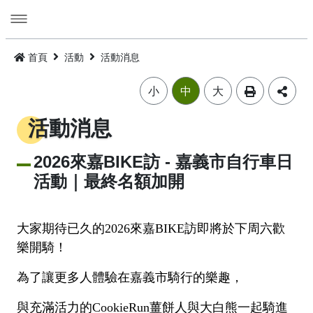
跳
到
主
要
活動
內
首頁
活動
活動消息
容
旅遊
活動消息
小
中
大
美食
公告訊息
精選景點
活動消息
遊程
嘉義市觀光年曆
景點總覽
嘉義雞肉飯
2026來嘉BIKE訪 - 嘉義市自行車日
活動｜最終名額加開
住宿
主題摺頁
嘉市好店
建議遊程
火雞肉飯的起源
交通
景點地圖
食安樂齡友善店家
I．CHIAYI．U！綠色遊程體驗
住宿資訊
火雞肉飯小百科
大家期待已久的2026來嘉BIKE訪即將於下周六歡
樂開騎！
多媒體
嘉義市借問站總覽地圖
烘培金麥方獎
套裝遊程
臺灣旅宿網
如何來嘉義市
廟宇朝聖感受愛與能量，好運齊聚來嘉有保庇
為了讓更多人體驗在嘉義市騎行的樂趣，
⭐嘉市潮選店 2.0⭐
旅遊公告
金質獎
公車遊程
嘉義市合法旅館下載
市區公共運輸服務
畫嘉義
細品檜木與白酒故鄉，古今串聯的嘉香好味道
與充滿活力的CookieRun薑餅人與大白熊一起騎進