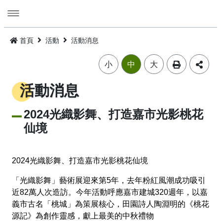
跳
到
主
要
活動
內
首頁
活動
活動消息
容
旅遊
活動消息
小
中
大
美食
公告訊息
精選景點
活動消息
遊程
嘉義市觀光年曆
景點總覽
嘉義雞肉飯
2024光織影舞、打造嘉市光影桃花
仙境
住宿
主題摺頁
嘉市好店
建議遊程
火雞肉飯的起源
交通
景點地圖
食安樂齡友善店家
I．CHIAYI．U！綠色遊程體驗
住宿資訊
火雞肉飯小百科
2024光織影舞、打造嘉市光影桃花仙境
多媒體
嘉義市借問站總覽地圖
烘培金麥方獎
套裝遊程
臺灣旅宿網
如何來嘉義市
廟宇朝聖感受愛與能量，好運齊聚來嘉有保庇
「光織影舞」藝術展迎來第5年，去年粉紅風潮成功吸引
近82萬人次造訪。今年活動呼應嘉市建城320週年，以嘉
⭐嘉市潮選店 2.0⭐
旅遊公告
金質獎
公車遊程
嘉義市合法旅館下載
市區公共運輸服務
畫嘉義
細品檜木與白酒故鄉，古今串聯的嘉香好味道
義市古名「桃城」為策展核心，田園詩人陶淵明的《桃花
源記》為創作靈感，獻上最美的中秋禮物