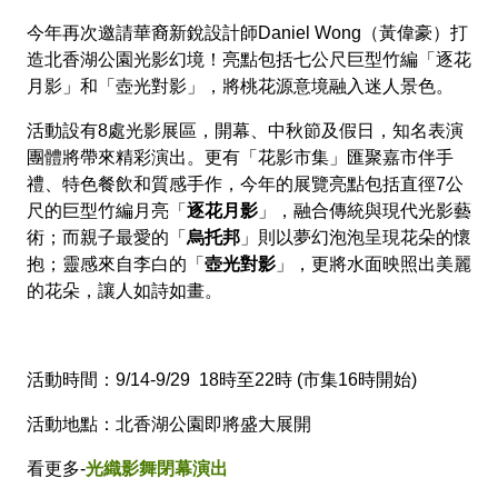
🚲來嘉BIKE訪🚲
金搖獎
嘉義市合法民宿下載
阿里山林鐵主題列車
影嘉義
單車穿梭夢幻金黃街道，低碳慢旅步步有嘉景
公車資訊
今年再次邀請華裔新銳設計師Daniel Wong（黃偉豪）打
語言版本
造北香湖公園光影幻境！亮點包括七公尺巨型竹編「逐花
轉知訊息
其他公告
語音導覽
在茶與木共譜的綠色嘉鄉，尋得一處舒心的療癒美地
BRT
月影」和「壺光對影」，將桃花源意境融入迷人景色。
中文版
來嘉．住一晚 專題介紹抵嘉
作客城郊探訪自然生態，與奧妙的野生動植物談心
公共自行車
活動設有8處光影展區，開幕、中秋節及假日，知名表演
網站導覽
團體將帶來精彩演出。更有「花影市集」匯聚嘉市伴手
简中版
在繽紛光影與藝術建築交織下，邂逅美麗的諸羅夜空
民宿抵嘉
計程車
禮、特色餐飲和質感手作，今年的展覽亮點包括直徑7公
嘉義市政府
尺的巨型竹編月亮「
逐花月影
」，融合傳統與現代光影藝
English
沐浴在紫色的溫柔花海，為日常添加一點浪漫甜味
術；而親子最愛的「
烏托邦
」則以夢幻泡泡呈現花朵的懷
抱；靈感來自李白的「
壺光對影
」，更將水面映照出美麗
日本語
穿越舊城時光 嚐遍嘉義市食光
的花朵，讓人如詩如畫。
한국어
木都的香氣，畫都的色彩 用永續步伐收藏嘉義市的
雙重風華
活動時間：9/14-9/29 18時至22時 (市集16時開始)
活動地點：北香湖公園即將盛大展開
看更多-
光織影舞閉幕演出