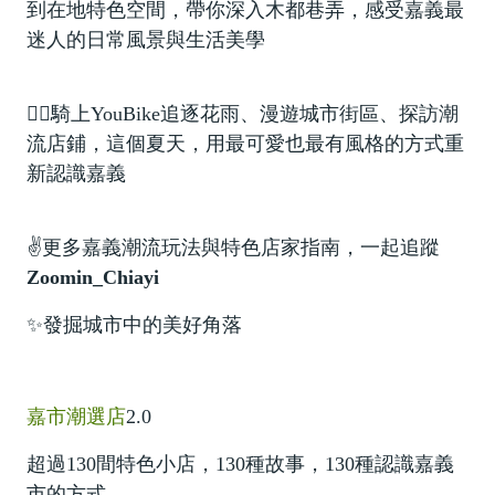
到在地特色空間，帶你深入木都巷弄，感受嘉義最
迷人的日常風景與生活美學
🚴‍♀️
騎上
YouBike
追逐花雨、漫遊城市街區、探訪潮
流店鋪，這個夏天，用最可愛也最有風格的方式重
新認識嘉義
✌️
更多嘉義潮流玩法與特色店家指南，一起追蹤
Zoomin_Chiayi
✨
發掘城市中的美好角落
嘉市潮選店
2.0
超過
130
間特色小店，
130
種故事，
130
種認識嘉義
市的方式