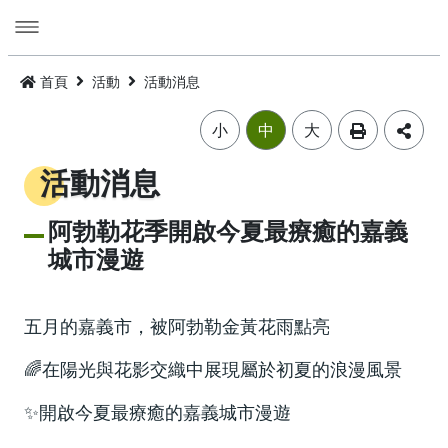
跳
到
主
要
活動
內
首頁
活動
活動消息
容
旅遊
活動消息
小
中
大
美食
公告訊息
精選景點
活動消息
遊程
嘉義市觀光年曆
景點總覽
嘉義雞肉飯
阿勃勒花季開啟今夏最療癒的嘉義
城市漫遊
住宿
主題摺頁
嘉市好店
建議遊程
火雞肉飯的起源
交通
景點地圖
食安樂齡友善店家
I．CHIAYI．U！綠色遊程體驗
住宿資訊
火雞肉飯小百科
五月的嘉義市，被阿勃勒金黃花雨點亮
多媒體
嘉義市借問站總覽地圖
烘培金麥方獎
套裝遊程
臺灣旅宿網
如何來嘉義市
廟宇朝聖感受愛與能量，好運齊聚來嘉有保庇
🌈
在陽光與花影交織中展現屬於初夏的浪漫風景
⭐嘉市潮選店 2.0⭐
✨
旅遊公告
金質獎
公車遊程
嘉義市合法旅館下載
市區公共運輸服務
畫嘉義
開啟今夏最療癒的嘉義城市漫遊
細品檜木與白酒故鄉，古今串聯的嘉香好味道