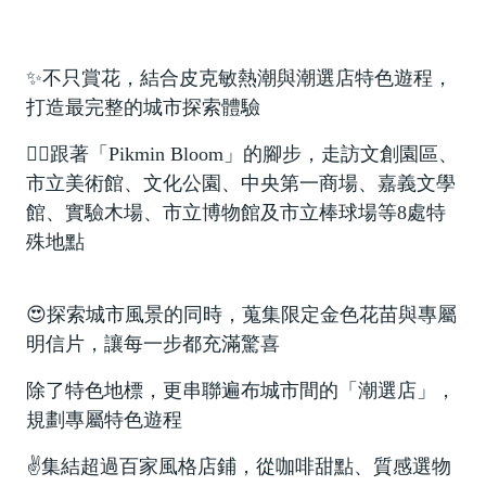
🚲來嘉BIKE訪🚲
金搖獎
嘉義市合法民宿下載
阿里山林鐵主題列車
影嘉義
單車穿梭夢幻金黃街道，低碳慢旅步步有嘉景
公車資訊
語言版本
轉知訊息
其他公告
語音導覽
在茶與木共譜的綠色嘉鄉，尋得一處舒心的療癒美地
BRT
✨
不只賞花，結合皮克敏熱潮與潮選店特色遊程，
中文版
打造最完整的城市探索體驗
來嘉．住一晚 專題介紹抵嘉
作客城郊探訪自然生態，與奧妙的野生動植物談心
公共自行車
網站導覽
💁‍♂️
跟著「
Pikmin Bloom
」的腳步，走訪文創園區、
简中版
在繽紛光影與藝術建築交織下，邂逅美麗的諸羅夜空
民宿抵嘉
計程車
市立美術館、文化公園、中央第一商場、嘉義文學
嘉義市政府
English
館、實驗木場、市立博物館及市立棒球場等
8
處特
沐浴在紫色的溫柔花海，為日常添加一點浪漫甜味
殊地點
日本語
穿越舊城時光 嚐遍嘉義市食光
😍
探索城市風景的同時，蒐集限定金色花苗與專屬
한국어
木都的香氣，畫都的色彩 用永續步伐收藏嘉義市的
明信片，讓每一步都充滿驚喜
雙重風華
除了特色地標，更串聯遍布城市間的「潮選店」，
規劃專屬特色遊程
✌️
集結超過百家風格店鋪，從咖啡甜點、質感選物