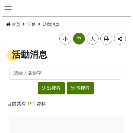
跳
到
主
要
活動
內
首頁
活動
活動消息
容
旅遊
活動消息
小
中
大
美食
公告訊息
精選景點
活動消息
遊程
嘉義市觀光年曆
景點總覽
嘉義雞肉飯
住宿
主題摺頁
嘉市好店
建議遊程
火雞肉飯的起源
進階搜尋
交通
景點地圖
食安樂齡友善店家
I．CHIAYI．U！綠色遊程體驗
住宿資訊
火雞肉飯小百科
目前共有
191
資料
多媒體
嘉義市借問站總覽地圖
烘培金麥方獎
套裝遊程
臺灣旅宿網
如何來嘉義市
廟宇朝聖感受愛與能量，好運齊聚來嘉有保庇
⭐嘉市潮選店 2.0⭐
旅遊公告
金質獎
公車遊程
嘉義市合法旅館下載
市區公共運輸服務
畫嘉義
細品檜木與白酒故鄉，古今串聯的嘉香好味道