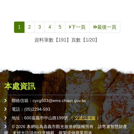
1
2
3
4
5
下一頁
最後一頁
資料筆數【191】頁數【1/20】
本處資訊
聯絡信箱：cycg503@ems.chiayi.gov.tw
電話：(05)2294-593
地址：600嘉義巿中山路199號 （
交通位置圖
）
© 2026 本網站為嘉義市觀光旅遊網版權所有，請尊重智慧財產
權，未經允許請勿任意轉載、複製或做商業用途