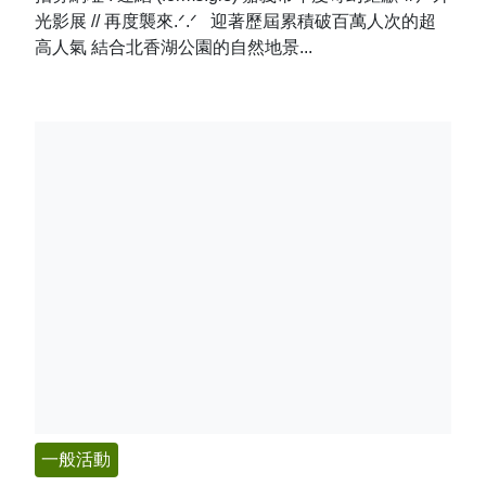
光影展 // 再度襲來.ᐟ.ᐟ 迎著歷屆累積破百萬人次的超
高人氣 結合北香湖公園的自然地景...
一般活動