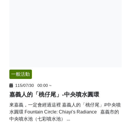
🚲來嘉BIKE訪🚲
金搖獎
嘉義市合法民宿下載
阿里山林鐵主題列車
影嘉義
單車穿梭夢幻金黃街道，低碳慢旅步步有嘉景
公車資訊
語言版本
轉知訊息
其他公告
語音導覽
在茶與木共譜的綠色嘉鄉，尋得一處舒心的療癒美地
BRT
中文版
來嘉．住一晚 專題介紹抵嘉
作客城郊探訪自然生態，與奧妙的野生動植物談心
公共自行車
網站導覽
简中版
在繽紛光影與藝術建築交織下，邂逅美麗的諸羅夜空
民宿抵嘉
計程車
嘉義市政府
English
沐浴在紫色的溫柔花海，為日常添加一點浪漫甜味
日本語
一般活動
穿越舊城時光 嚐遍嘉義市食光
한국어
115/07/30
00:00
~
木都的香氣，畫都的色彩 用永續步伐收藏嘉義市的
嘉義人的「桃仔尾」-中央噴水圓環
雙重風華
來嘉義，一定會經過這裡 嘉義人的「桃仔尾」#中央噴
水圓環 Fountain Circle: Chiayi's Radiance 嘉義市的
中央噴水池（七彩噴水池） ...